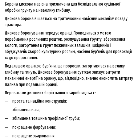
Борона дискова навісна призначена для безвідвальної суцільної
обробки ґрунту на невелику глибину.
Дискова борона вішається на триточковий навісний механізм позаду
трактора.
Дискове боронування передує оранці. Проводиться з метою
перебивання рослинних решток, розпушування ґрунту, збереження
вологи, загортання в ґрунт пожнивних залишків, шкідників і
збуджувачів хвороб культурних рослин, насіння бур’янів для провокації
їх до проростання.
Подальшою оранкою бур’яни, що проросли, загортаються на велику
глибину та гинуть. Дискове боронування суттєво знижує витрати
механічної енергії на оранку, що, відповідно, значно економить витрату
палива при подальшій оранці.
Перевагами дискових борін нашого виробництва є:
проста та надійна конструкція;
збільшена вага;
збільшена товщина профільної труби;
покращене фарбування;
покращене зварювання.