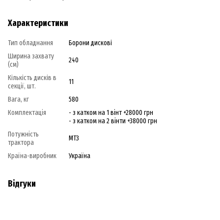
Характеристики
Тип обладнання
Борони дисковi
Ширина захвату
240
(см)
Кiлькiсть дискiв в
11
секції, шт.
Вага, кг
580
Комплектація
- з катком на 1 вінт +28000 грн
- з катком на 2 вінти +38000 грн
Потужність
МТЗ
трактора
Країна-виробник
Україна
Відгуки