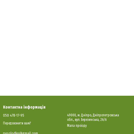
Контактна інформація
050 478-17-95
49000, м. Днiпро, Днiпропетровська
обл., вул. Березинська, 26/6
Передзвонити вам?
Мапа проїзду
pvsolodko@gmail.com