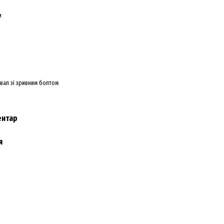
и
 вал зі зривним болтом
ентар
я