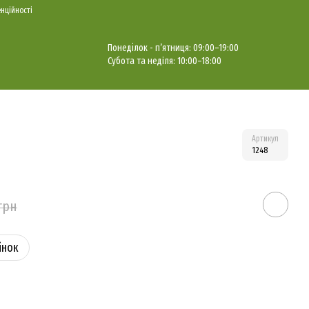
нційності
Понеділок - п’ятниця: 09
:00–19:00
Субота та недiля: 10:00–18:00
Артикул
1248
грн
iнок