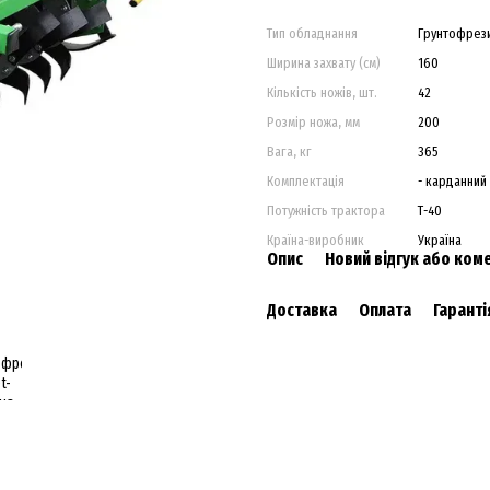
Тип обладнання
Грунтофрез
Ширина захвату (см)
160
Кількість ножів, шт.
42
Розмір ножа, мм
200
Вага, кг
365
Комплектація
- карданний
Потужність трактора
Т-40
Країна-виробник
Україна
Опис
Новий відгук або ком
Доставка
Оплата
Гаранті