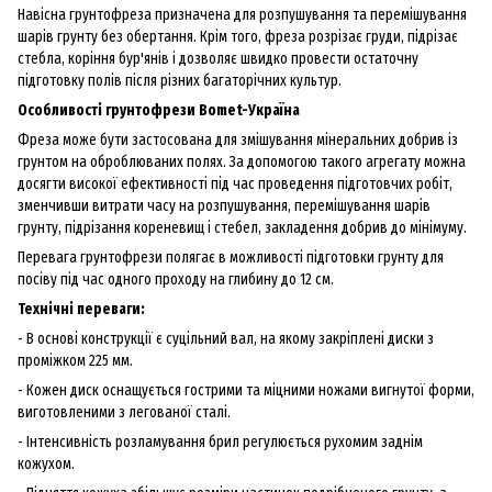
Навісна грунтофреза призначена для розпушування та перемішування
шарів грунту без обертання. Крім того, фреза розрізає груди, підрізає
стебла, коріння бур'янів і дозволяє швидко провести остаточну
підготовку полів після різних багаторічних культур.
Особливості грунтофрези Bomet-Україна
Фреза може бути застосована для змішування мінеральних добрив із
грунтом на оброблюваних полях. За допомогою такого агрегату можна
досягти високої ефективності під час проведення підготовчих робіт,
зменчивши витрати часу на розпушування, перемішування шарів
грунту, підрізання кореневищ і стебел, закладення добрив до мінімуму.
Перевага грунтофрези полягає в можливості підготовки грунту для
посіву під час одного проходу на глибину до 12 см.
Технічні переваги:
- В основі конструкції є суцільний вал, на якому закріплені диски з
проміжком 225 мм.
- Кожен диск оснащується гострими та міцними ножами вигнутої форми,
виготовленими з легованої сталі.
- Інтенсивність розламування брил регулюється рухомим заднім
кожухом.