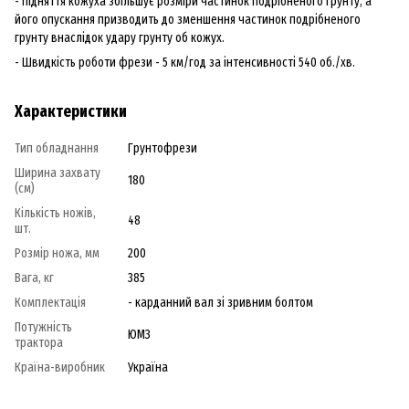
- Підняття кожуха збільшує розміри частинок подрібненого грунту, а
його опускання призводить до зменшення частинок подрібненого
грунту внаслідок удару грунту об кожух.
- Швидкість роботи фрези - 5 км/год за інтенсивності 540 об./хв.
Характеристики
Тип обладнання
Грунтофрези
Ширина захвату
180
(см)
Кількість ножів,
48
шт.
Розмір ножа, мм
200
Вага, кг
385
Комплектація
- карданний вал зі зривним болтом
Потужність
ЮМЗ
трактора
Країна-виробник
Україна