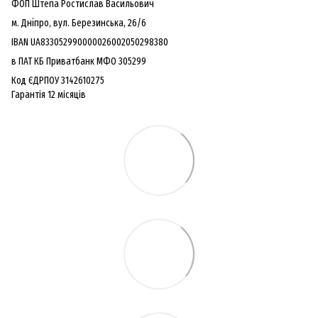
ФОП Штепа Ростислав Васильович
м. Дніпро, вул. Березинська, 26/6
IBAN UA833052990000026002050298380
в ПАТ КБ Приватбанк МФО 305299
Код ЄДРПОУ 3142610275
Гарантiя 12 мiсяцiв