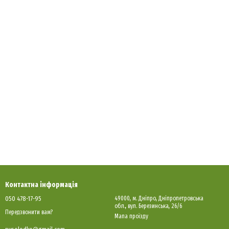
Контактна інформація
050 478-17-95
49000, м. Днiпро, Днiпропетровська
обл., вул. Березинська, 26/6
Передзвонити вам?
Мапа проїзду