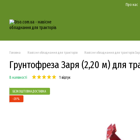
Перейти до основного контенту
Про нас
Головна
Навісне обладнання для тракторів
Навісне обладнання для тракторів За
Грунтофреза Заря (2,20 м) для т
В наявності
1 відгук
БЕЗКОШТОВНА ДОСТАВКА
−20%