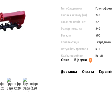
Тип обладнання
Грунтофрез
Ширина захвату (см)
220
Кількість ножів, шт.
62
Розмір ножа, мм
240
Вага, кг
400
Комплектація
- карданний
Потужність трактора
МТЗ
Країна-виробник
Китай
Опис
Відгуки
1
Доставка
Оплата
Гаранті