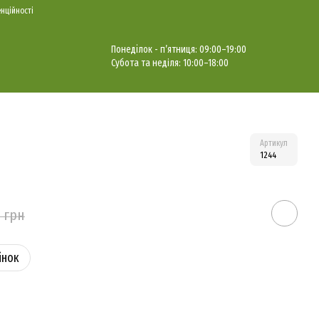
нційності
Понеділок - п’ятниця: 09
:00–19:00
Субота та недiля: 10:00–18:00
Артикул
1244
0 грн
iнок