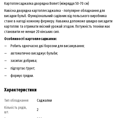
Картоплесаджалка дворядна Bomet (мiжряддя 50-70 см)
Навісна дворядна картоплесаджалка - популярне обладнання для
висадки бульб. Функціональний садівник від польського виробника
стане в нагоді кожному фермеру. Наважка допоможе швидко висадити
картоплю та отримати якісний урожай згодом. Потужність техніки має
становити не менше 20 кінських сил.
Особливості картоплесаджалки:
Робить одночасно дві борозни для висажування;
автоматично висаджує бульби;
засипає добрива;
підгортає ґрунт;
формує грядки.
Характеристики
Тип обладнання
Саджалки
Кількість рядiв,
2
шт.