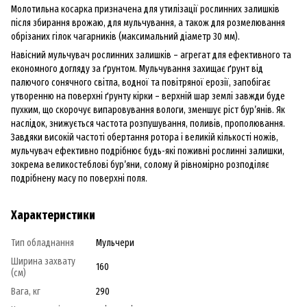
Молотильна косарка призначена для утилізації рослинних залишків
після збирання врожаю, для мульчування, а також для розмелювання
обрізаних гілок чагарників (максимальний діаметр 30 мм).
Навісний мульчувач рослинних залишків – агрегат для ефективного та
економного догляду за ґрунтом. Мульчування захищає ґрунт від
палючого сонячного світла, водної та повітряної ерозії, запобігає
утворенню на поверхні ґрунту кірки – верхній шар землі завжди буде
пухким, що скорочує випаровування вологи, зменшує ріст бур’янів. Як
наслідок, знижується частота розпушування, поливів, прополювання.
Завдяки високій частоті обертання ротора і великій кількості ножів,
мульчувач ефективно подрібнює будь-які поживні рослинні залишки,
зокрема великостеблові бур’яни, солому й рівномірно розподіляє
подрібнену масу по поверхні поля.
Характеристики
Тип обладнання
Мульчери
Ширина захвату
160
(см)
Вага, кг
290