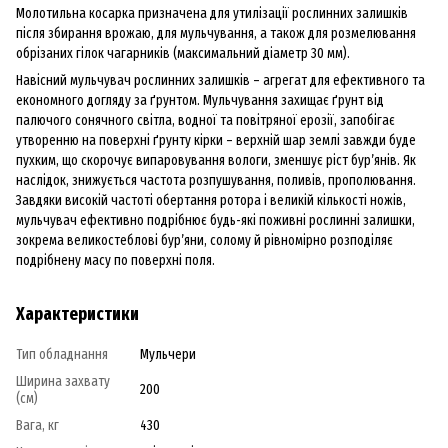
Молотильна косарка призначена для утилізації рослинних залишків
після збирання врожаю, для мульчування, а також для розмелювання
обрізаних гілок чагарників (максимальний діаметр 30 мм).
Навісний мульчувач рослинних залишків – агрегат для ефективного та
економного догляду за ґрунтом. Мульчування захищає ґрунт від
палючого сонячного світла, водної та повітряної ерозії, запобігає
утворенню на поверхні ґрунту кірки – верхній шар землі завжди буде
пухким, що скорочує випаровування вологи, зменшує ріст бур’янів. Як
наслідок, знижується частота розпушування, поливів, прополювання.
Завдяки високій частоті обертання ротора і великій кількості ножів,
мульчувач ефективно подрібнює будь-які поживні рослинні залишки,
зокрема великостеблові бур’яни, солому й рівномірно розподіляє
подрібнену масу по поверхні поля.
Характеристики
Тип обладнання
Мульчери
Ширина захвату
200
(см)
Вага, кг
430